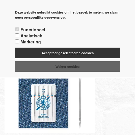
PAGINA'S
Deze website gebruikt cookies om het bezoek te meten, we slaan

geen persoonlijke gegevens op.



Functioneel
Analytisch
Naalden /
Marketing
Machine naalden
Accepteer geselecteerde cookies
Weiger cookies