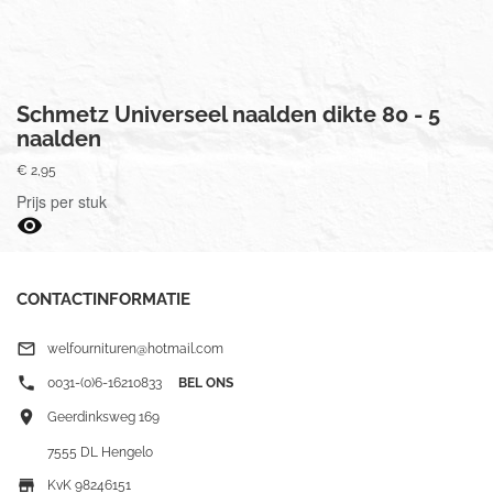
Schmetz Universeel naalden dikte 80 - 5
naalden
€ 2,95
Prijs per stuk

CONTACTINFORMATIE

welfournituren@hotmail.com

0031-(0)6-16210833
BEL ONS

Geerdinksweg 169
7555 DL Hengelo

KvK 98246151