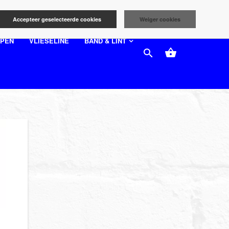
Accepteer geselecteerde cookies
Weiger cookies

OPEN
VLIESELINE
BAND & LINT

