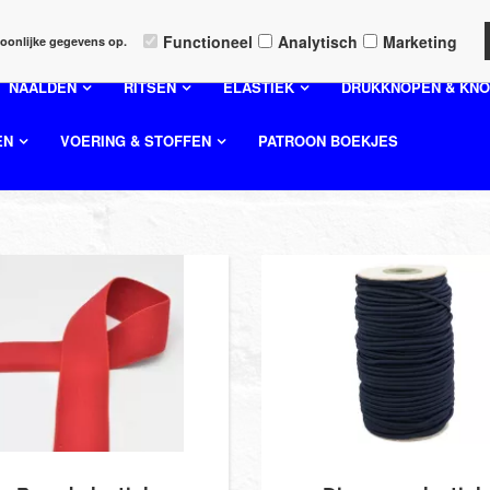
MENE VOORWAARDEN
Functioneel
Analytisch
Marketing
oonlijke gegevens op.
NAALDEN
RITSEN
ELASTIEK
DRUKKNOPEN & KN
EN
VOERING & STOFFEN
PATROON BOEKJES